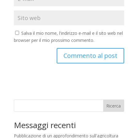
Salva il mio nome, l'indirizzo e-mail e il sito web nel
browser per il mio prossimo commento.
A
l
t
e
r
n
Ricerca
a
t
Messaggi recenti
i
v
Pubblicazione di un approfondimento sull'agricoltura
e