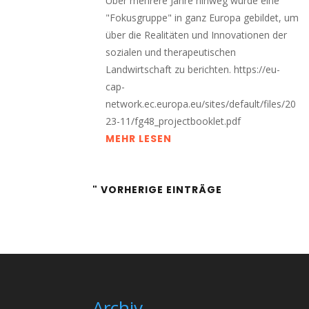
Über mehrere Jahre hinweg wurde eine
"Fokusgruppe" in ganz Europa gebildet, um
über die Realitäten und Innovationen der
sozialen und therapeutischen
Landwirtschaft zu berichten. https://eu-
cap-
network.ec.europa.eu/sites/default/files/20
23-11/fg48_projectbooklet.pdf
MEHR LESEN
" VORHERIGE EINTRÄGE
Archiv