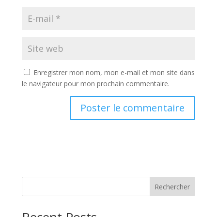
Enregistrer mon nom, mon e-mail et mon site dans
le navigateur pour mon prochain commentaire.
A
l
t
e
r
n
Rechercher
a
t
i