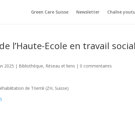
Green Care Suisse
Newsletter
Chaîne yout
e l’Haute-Ecole en travail socia
an 2025
|
Bibliothèque
,
Réseau et liens
|
0 commentaires
réhabilitation de Triemli (ZH, Suisse)
45