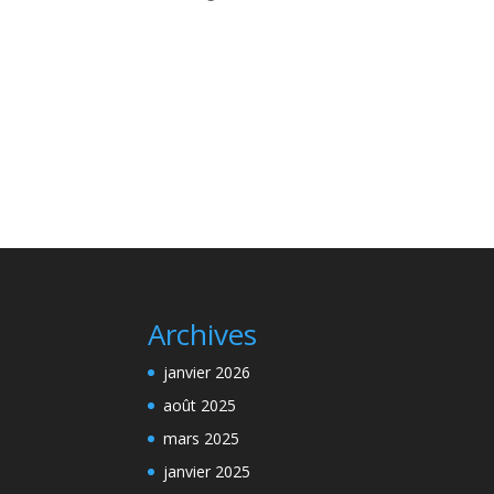
A
l
t
e
r
n
a
t
i
v
Archives
e
:
janvier 2026
août 2025
mars 2025
janvier 2025